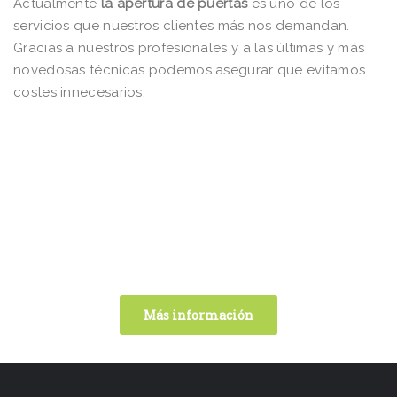
Actualmente
la apertura de puertas
es uno de los
servicios que nuestros clientes más nos demandan.
Gracias a nuestros profesionales y a las últimas y más
novedosas técnicas podemos asegurar que evitamos
costes innecesarios.
Protéjase contra los robos.
Asesoramiento en sistemas de
seguridad.
Más información