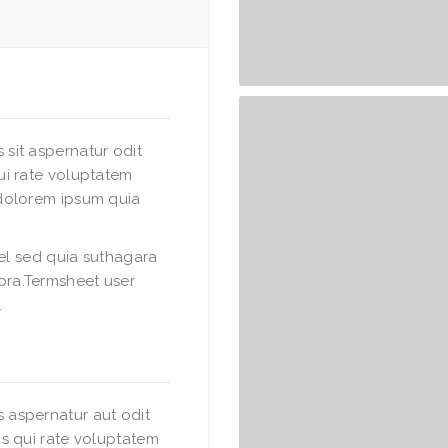
sit aspernatur odit
ui rate voluptatem
dolorem ipsum quia
vel sed quia suthagara
ra.Termsheet user
.
 aspernatur aut odit
s qui rate voluptatem