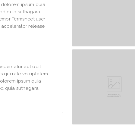
i dolorem ipsum quia
 sed quia suthagara
empr Termsheet user
 accelerator release
spernatur aut odit
s qui rate voluptatem
dolorem ipsum quia
sed quia suthagara