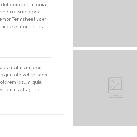
i dolorem ipsum quia
 sed quia suthagara
empr Termsheet user
 accelerator release
spernatur aut odit
s qui rate voluptatem
dolorem ipsum quia
sed quia suthagara