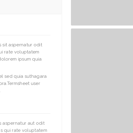
sit aspernatur odit
ui rate voluptatem
dolorem ipsum quia
vel sed quia suthagara
ra.Termsheet user
.
 aspernatur aut odit
s qui rate voluptatem